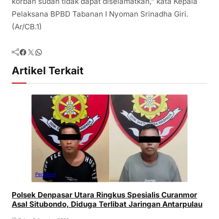
korban sudah tidak dapat diselamatkan,” kata Kepala
Pelaksana BPBD Tabanan I Nyoman Srinadha Giri.
(Ar/CB.1)
Facebook
Twitter
WhatsApp
Artikel Terkait
Peristiwa
Polsek Denpasar Utara Ringkus Spesialis Curanmor
Asal Situbondo, Diduga Terlibat Jaringan Antarpulau