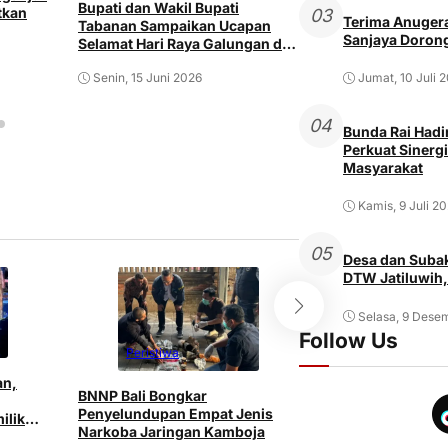
Hadirkan Kekayaa
Bupati dan Wakil Bupati
tkan
03
Terima Anugera
Spirit Agraris, T
Tabanan Sampaikan Ucapan
Sanjaya Dorong
Semarakkan Peed
Selamat Hari Raya Galungan dan
XLVIII Tahun 202
Kuningan 2026
Minggu, 14 Juni 2
Senin, 15 Juni 2026
Jumat, 10 Juli 
04
Bunda Rai Hadir
Perkuat Sinergi
Masyarakat
Kamis, 9 Juli 2
05
Desa dan Subak
DTW Jatiluwih,
Selasa, 9 Dese
Follow Us
Peristiwa
Peristiwa
an,
BNNP Bali Bongkar
Pria ODGJ di Den
Penyelundupan Empat Jenis
ilik
Istri dan Mertu
Narkoba Jaringan Kamboja
Senjata Tajam