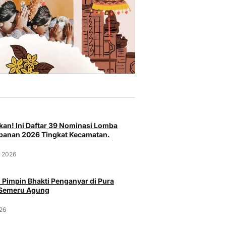
an! Ini Daftar 39 Nominasi Lomba
anan 2026 Tingkat Kecamatan.
t 2026
 Pimpin Bhakti Penganyar di Pura
 Semeru Agung
Bu
Budaya
026
Bandara I