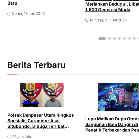
Baru
Meriahkan Bedugul, Liba
1.500 Generasi Muda
Senin, 13 Juli 2026
Minggu, 21 Juni 2026
Berita Terbaru
Peristiwa
Peristiwa
Polsek Denpasar Utara Ringkus
Lupa Matikan Dupa Oton
Spesialis Curanmor Asal
Bangunan Bale Dangin di
Situbondo, Diduga Terlibat
Penatih Terbakar dan Pem
Jaringan Antarpulau
Mengalami Luka
23 jam lalu