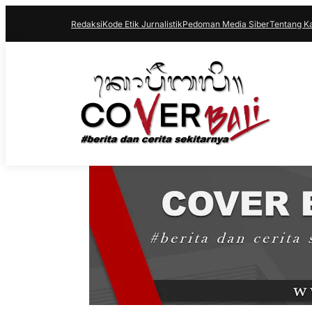
Redaksi
Kode Etik Jurnalistik
Pedoman Media Siber
Tentang K