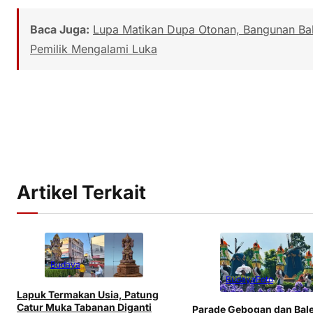
Baca Juga:
Lupa Matikan Dupa Otonan, Bangunan Bal
Pemilik Mengalami Luka
Artikel Terkait
Budaya
Budaya
Foto
Lapuk Termakan Usia, Patung
Catur Muka Tabanan Diganti
Parade Gebogan dan Bal