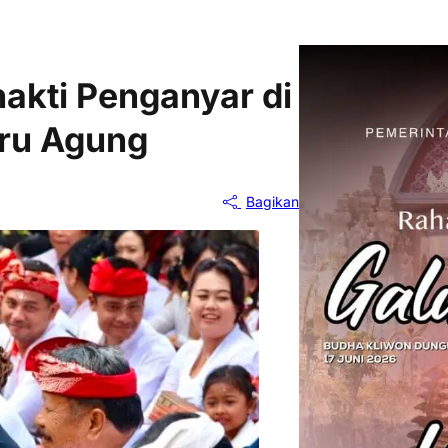
akti Penganyar di
eru Agung
Bagikan