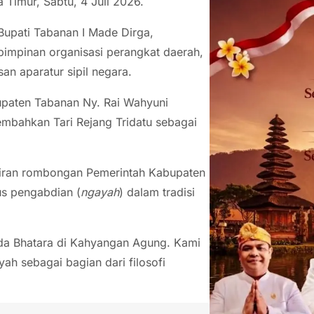
Timur, Sabtu, 4 Juli 2026.
Bupati Tabanan I Made Dirga,
impinan organisasi perangkat daerah,
an aparatur sipil negara.
paten Tabanan Ny. Rai Wahyuni
bahkan Tari Rejang Tridatu sebagai
iran rombongan Pemerintah Kabupaten
us pengabdian (
ngayah
) dalam tradisi
Ida Bhatara di Kahyangan Agung. Kami
ah sebagai bagian dari filosofi