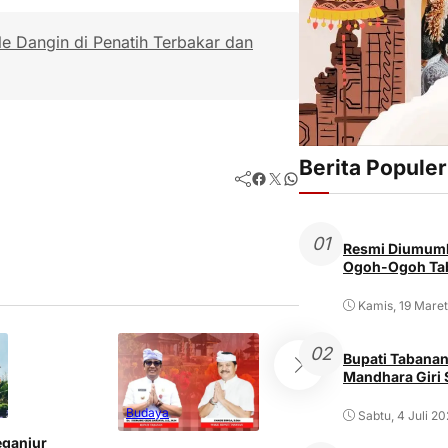
e Dangin di Penatih Terbakar dan
Berita Populer
Facebook
Twitter
WhatsApp
01
Resmi Diumumk
Ogoh-Ogoh Tab
Kamis, 19 Mare
02
Bupati Tabanan
Mandhara Giri
Budaya
Budaya
Sabtu, 4 Juli 2
eganjur