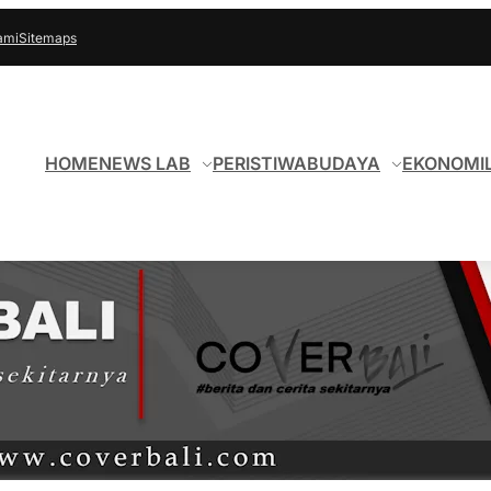
ami
Sitemaps
HOME
NEWS LAB
PERISTIWA
BUDAYA
EKONOMI