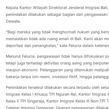
Kepala Kantor Wilayah Direktorat Jenderal Imigrasi Bal
penindakan dilakukan sebagai bagian dari pengawasan t
Dewata.
“Bagi mereka yang tidak menghormati hukum yang berla
memastikan tidak ada ruang aman di Bali. Kami akan m
deportasi dan penangkalan,” kata Felucia dalam keterang
Menurut Felucia, pengawasan tidak hanya difokuskan p
tetapi juga terhadap aktivitas orang asing yang berpot
maupun ekonomi. Pelanggaran yang ditemukan meliput
bekerja tanpa izin resmi, investasi fiktif, hingga pela
Penindakan tersebut dilakukan secara terpadu oleh seluru
Imigrasi Kelas I Khusus TPI Ngurah Rai, Kantor Imigrasi 
Kelas II TPI Singaraja, Kantor Imigrasi Kelas III Non-T
Detensi Imigrasi Denpasar. Operasi pengawasan dilakuka