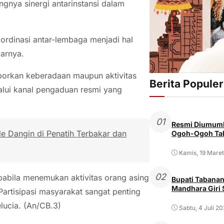
ngnya sinergi antarinstansi dalam
oordinasi antar-lembaga menjadi hal
jarnya.
aporkan keberadaan maupun aktivitas
Berita Populer
lui kanal pengaduan resmi yang
01
Resmi Diumumk
e Dangin di Penatih Terbakar dan
Ogoh-Ogoh Tab
Kamis, 19 Mare
02
abila menemukan aktivitas orang asing
Bupati Tabanan
Mandhara Giri
artisipasi masyarakat sangat penting
lucia. (An/CB.3)
Sabtu, 4 Juli 2