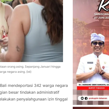
ataan orang asing. Sepanjang Januari hingga
rga negara asing. (ist)
i Bali mendeportasi 342 warga negara
ian besar tindakan administratif
lakukan penyalahgunaan izin tinggal