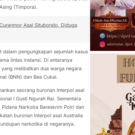
Asing (Timpora).
 Curanmor Asal Situbondo, Diduga
libat dalam pengungkapan sejumlah kasus
ma lintas instansi. Di antaranya
 yang melibatkan dua warga negara
nal (BNN) dan Bea Cukai.
ankan seorang buronan Interpol asal
ional I Gusti Ngurah Rai. Sementara
k Pidana Narkoba Bareskrim Polri dan
atan buronan Interpol asal Australia
lundupan narkotika di negaranya.