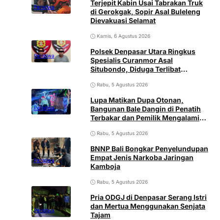
Terjepit Kabin Usai Tabrakan Truk
Peristiwa
di Gerokgak, Sopir Asal Buleleng
Dievakuasi Selamat
Kamis, 6 Agustus 2026
Polsek Denpasar Utara Ringkus
Peristiwa
Spesialis Curanmor Asal
Situbondo, Diduga Terlibat
Jaringan Antarpulau
Rabu, 5 Agustus 2026
Lupa Matikan Dupa Otonan,
Bangunan Bale Dangin di Penatih
Peristiwa
Terbakar dan Pemilik Mengalami
Luka
Rabu, 5 Agustus 2026
BNNP Bali Bongkar Penyelundupan
Empat Jenis Narkoba Jaringan
Peristiwa
Kamboja
Rabu, 5 Agustus 2026
Pria ODGJ di Denpasar Serang Istri
dan Mertua Menggunakan Senjata
Peristiwa
Tajam