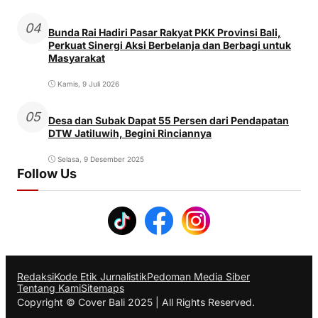
04
Bunda Rai Hadiri Pasar Rakyat PKK Provinsi Bali,
Perkuat Sinergi Aksi Berbelanja dan Berbagi untuk
Masyarakat
Kamis, 9 Juli 2026
05
Desa dan Subak Dapat 55 Persen dari Pendapatan
DTW Jatiluwih, Begini Rinciannya
Selasa, 9 Desember 2025
Follow Us
Redaksi
Kode Etik Jurnalistik
Pedoman Media Siber
Tentang Kami
Sitemaps
Copyright © Cover Bali 2025 | All Rights Reserved.