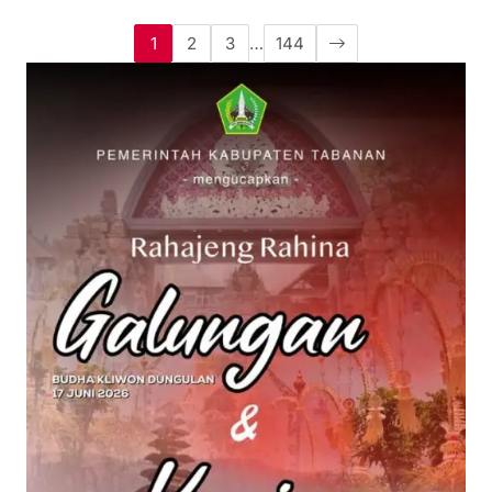
1
2
3
…
144