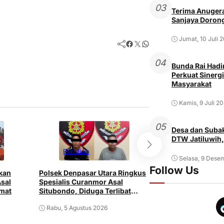
03
Terima Anugera
Sanjaya Dorong
Jumat, 10 Juli 
Facebook
Twitter
WhatsApp
04
Bunda Rai Hadir
Perkuat Sinergi
Masyarakat
Kamis, 9 Juli 2
05
Desa dan Subak
DTW Jatiluwih,
Peristiwa
Peristiwa
Selasa, 9 Dese
Follow Us
akan
Polsek Denpasar Utara Ringkus
Lupa Matikan Du
Asal
Spesialis Curanmor Asal
Bangunan Bale Da
amat
Situbondo, Diduga Terlibat
Penatih Terbakar
Jaringan Antarpulau
Mengalami Luka
Rabu, 5 Agustus 2026
Rabu, 5 Agustus 2