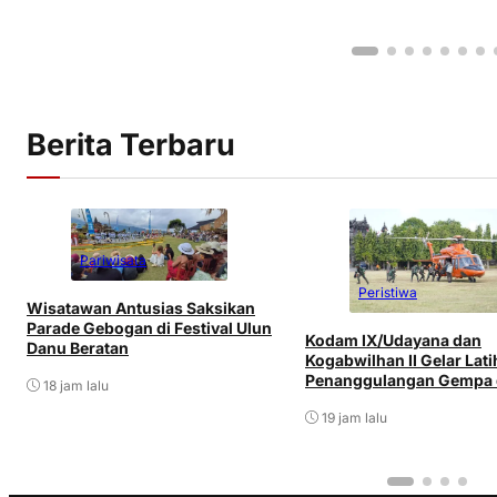
Berita Terbaru
Pariwisata
Peristiwa
Wisatawan Antusias Saksikan
Parade Gebogan di Festival Ulun
Kodam IX/Udayana dan
Danu Beratan
Kogabwilhan II Gelar Lat
Penanggulangan Gempa
18 jam lalu
Tsunami di Bali
19 jam lalu