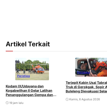
Artikel Terkait
Peristiwa
Peristiwa
Terjepit Kabin Usai Tabr
Kodam IX/Udayana dan
Truk di Gerokgak, Sopir 
Kogabwilhan II Gelar Latihan
Buleleng Dievakuasi Sel
Penanggulangan Gempa dan
Tsunami di Bali
Kamis, 6 Agustus 2026
19 jam lalu