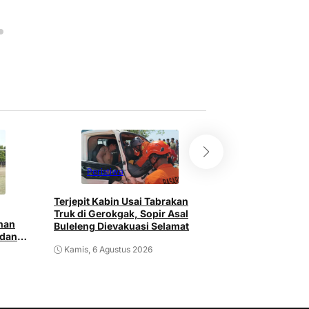
Peristiwa
Peristiwa
Terjepit Kabin Usai Tabrakan
Polsek Denpasar 
Truk di Gerokgak, Sopir Asal
Spesialis Curanm
ihan
Buleleng Dievakuasi Selamat
Situbondo, Didug
 dan
Jaringan Antarpu
Kamis, 6 Agustus 2026
Rabu, 5 Agustus 2