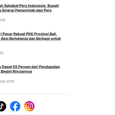
h Sahabat Pers Indonesia, Bupati
 Sinergi Pemerintah dan Pers
2026
i Pasar Rakyat PKK Provinsi Bali,
 Aksi Berbelanja dan Berbagi untuk
026
 Dapat 55 Persen dari Pendapatan
 Begini Rinciannya
mber 2025
Peristiwa
Pe
pa Otonan,
BNNP Bali Bongkar
ngin di
Pria ODG
Penyelundupan Empat Jenis
 dan Pemilik
Istri da
Narkoba Jaringan Kamboja
Senjata 
026
Rabu, 5 Agustus 2026
Rabu, 5 