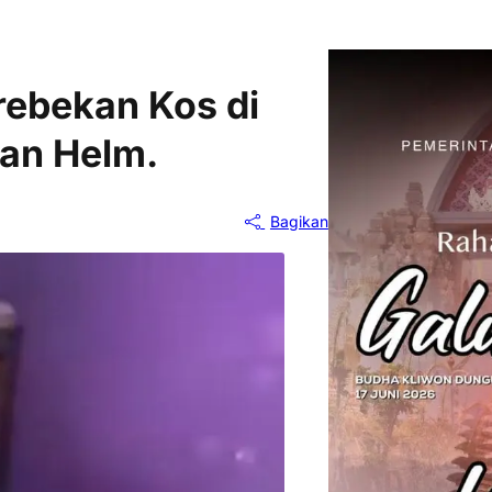
rebekan Kos di
an Helm.
Bagikan