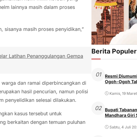
helm lainnya masih dalam proses
, sisanya masih proses penyidikan,”
Berita Populer
elar Latihan Penanggulangan Gempa
01
Resmi Diumumk
Ogoh-Ogoh Tab
n warga dan ramai diperbincangkan di
rupakan hasil pencurian, namun polisi
Kamis, 19 Mare
 penyelidikan selesai dilakukan.
02
Bupati Tabanan
gkan kasus tersebut untuk
Mandhara Giri
ng berkaitan dengan temuan puluhan
Sabtu, 4 Juli 2