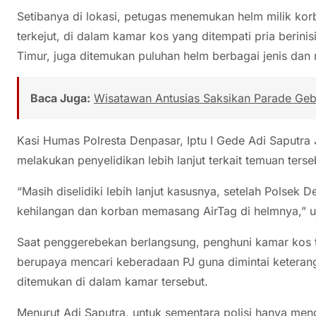
Setibanya di lokasi, petugas menemukan helm milik k
terkejut, di dalam kamar kos yang ditempati pria berini
Timur, juga ditemukan puluhan helm berbagai jenis dan 
Baca Juga:
Wisatawan Antusias Saksikan Parade Gebo
Kasi Humas Polresta Denpasar, Iptu I Gede Adi Saputr
melakukan penyelidikan lebih lanjut terkait temuan terse
“Masih diselidiki lebih lanjut kasusnya, setelah Polsek
kehilangan dan korban memasang AirTag di helmnya,” uj
Saat penggerebekan berlangsung, penghuni kamar kos ti
berupaya mencari keberadaan PJ guna dimintai keterang
ditemukan di dalam kamar tersebut.
Menurut Adi Saputra, untuk sementara polisi hanya me