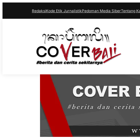
Redaksi
Kode Etik Jurnalistik
Pedoman Media Siber
Tentang K