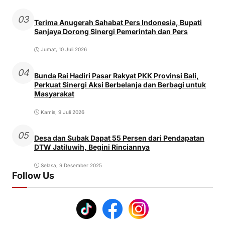
03
Terima Anugerah Sahabat Pers Indonesia, Bupati
Sanjaya Dorong Sinergi Pemerintah dan Pers
Jumat, 10 Juli 2026
04
Bunda Rai Hadiri Pasar Rakyat PKK Provinsi Bali,
Perkuat Sinergi Aksi Berbelanja dan Berbagi untuk
Masyarakat
Kamis, 9 Juli 2026
05
Desa dan Subak Dapat 55 Persen dari Pendapatan
DTW Jatiluwih, Begini Rinciannya
Selasa, 9 Desember 2025
Follow Us