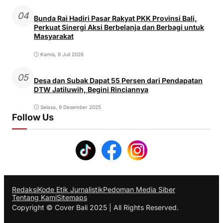
04
Bunda Rai Hadiri Pasar Rakyat PKK Provinsi Bali,
Perkuat Sinergi Aksi Berbelanja dan Berbagi untuk
Masyarakat
Kamis, 9 Juli 2026
05
Desa dan Subak Dapat 55 Persen dari Pendapatan
DTW Jatiluwih, Begini Rinciannya
Selasa, 9 Desember 2025
Follow Us
Redaksi
Kode Etik Jurnalistik
Pedoman Media Siber
Tentang Kami
Sitemaps
Copyright © Cover Bali 2025 | All Rights Reserved.