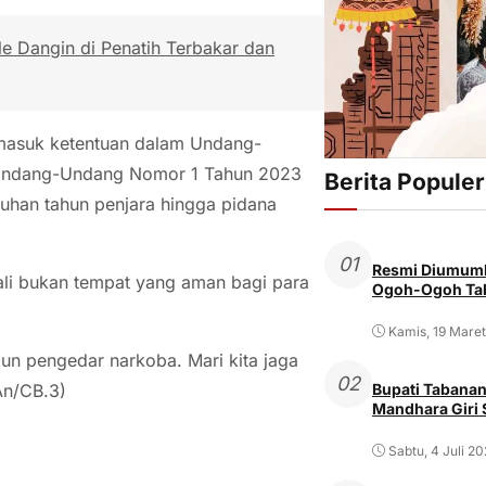
e Dangin di Penatih Terbakar dan
ermasuk ketentuan dalam Undang-
 Undang-Undang Nomor 1 Tahun 2023
Berita Populer
uhan tahun penjara hingga pidana
01
Resmi Diumumk
li bukan tempat yang aman bagi para
Ogoh-Ogoh Tab
Kamis, 19 Mare
n pengedar narkoba. Mari kita jaga
02
(An/CB.3)
Bupati Tabanan
Mandhara Giri
Sabtu, 4 Juli 2