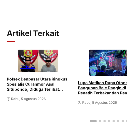
Artikel Terkait
Peristiwa
Peristiwa
Polsek Denpasar Utara Ringkus
Lupa Matikan Dupa Oton
Spesialis Curanmor Asal
Bangunan Bale Dangin di
Situbondo, Diduga Terlibat
Penatih Terbakar dan Pem
Jaringan Antarpulau
Mengalami Luka
Rabu, 5 Agustus 2026
Rabu, 5 Agustus 2026