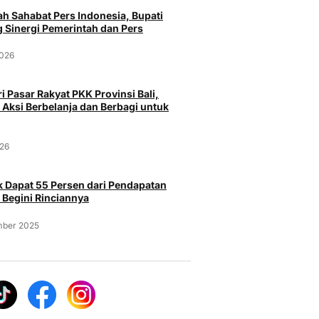
h Sahabat Pers Indonesia, Bupati
 Sinergi Pemerintah dan Pers
2026
i Pasar Rakyat PKK Provinsi Bali,
 Aksi Berbelanja dan Berbagi untuk
026
 Dapat 55 Persen dari Pendapatan
Peristiwa
Pe
 Begini Rinciannya
Curi Burung Murai Batu Rp 25
Polresta
pasar Serang
mber 2025
Juta milik Majikan, Pria Asal
Kasus Na
a Menggunakan
Probolinggo Ditangkap Polisi
Senjata A
Gun
Selasa, 4 Agustus 2026
Selasa, 
026