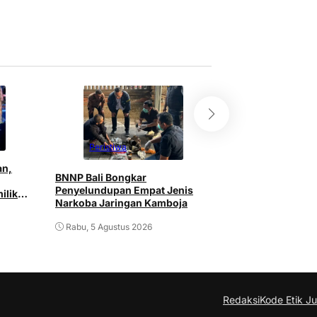
Peristiwa
Peristiwa
an,
BNNP Bali Bongkar
Pria ODGJ di Den
Penyelundupan Empat Jenis
ilik
Istri dan Mertu
Narkoba Jaringan Kamboja
Senjata Tajam
Rabu, 5 Agustus 2026
Rabu, 5 Agustus 2
Redaksi
Kode Etik Ju