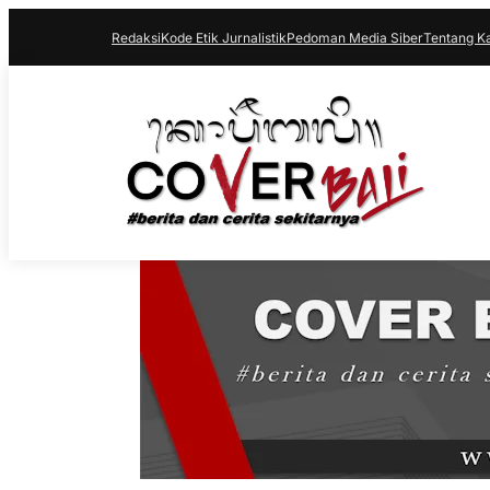
Redaksi
Kode Etik Jurnalistik
Pedoman Media Siber
Tentang K