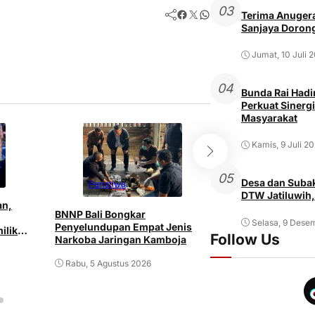
03
Facebook
Twitter
WhatsApp
Terima Anugera
Sanjaya Dorong
Jumat, 10 Juli 
04
Bunda Rai Hadir
Perkuat Sinergi
Masyarakat
Kamis, 9 Juli 2
05
Desa dan Subak
Peristiwa
Peristiwa
DTW Jatiluwih,
an,
BNNP Bali Bongkar
Pria ODGJ di Den
Selasa, 9 Dese
Penyelundupan Empat Jenis
ilik
Istri dan Mertu
Follow Us
Narkoba Jaringan Kamboja
Senjata Tajam
Rabu, 5 Agustus 2026
Rabu, 5 Agustus 2