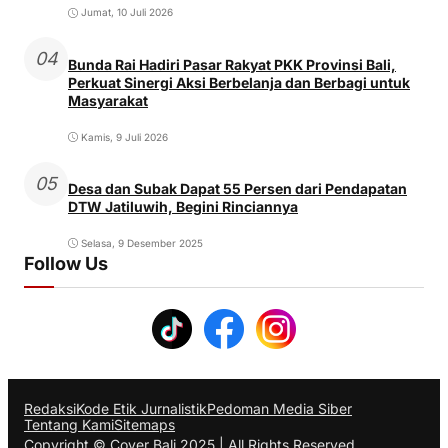
Jumat, 10 Juli 2026
04
Bunda Rai Hadiri Pasar Rakyat PKK Provinsi Bali,
Perkuat Sinergi Aksi Berbelanja dan Berbagi untuk
Masyarakat
Kamis, 9 Juli 2026
05
Desa dan Subak Dapat 55 Persen dari Pendapatan
DTW Jatiluwih, Begini Rinciannya
Selasa, 9 Desember 2025
Follow Us
Redaksi
Kode Etik Jurnalistik
Pedoman Media Siber
Tentang Kami
Sitemaps
Copyright © Cover Bali 2025 | All Rights Reserved.