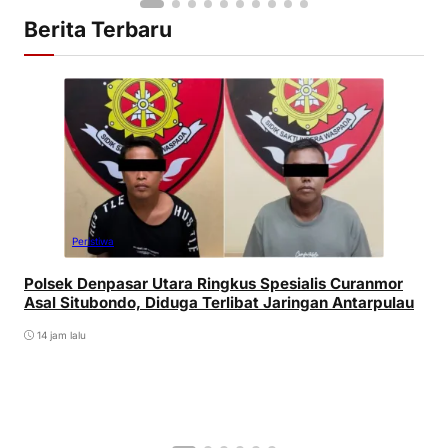
Berita Terbaru
Peristiwa
Polsek Denpasar Utara Ringkus Spesialis Curanmor
Asal Situbondo, Diduga Terlibat Jaringan Antarpulau
14 jam lalu