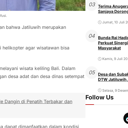
03
Terima Anugera
Sanjaya Dorong
fusi.
Jumat, 10 Juli 
akan bahwa Jatiluwih merupakan
04
Bunda Rai Hadir
Perkuat Sinergi
si helikopter agar wisatawan bisa
Masyarakat
Kamis, 9 Juli 2
 melayani wisata keliling Bali. Dalam
05
Desa dan Subak
gan desa adat dan desa dinas setempat
DTW Jatiluwih,
Selasa, 9 Dese
Follow Us
e Dangin di Penatih Terbakar dan
uga dapat dimanfaatkan dalam kondisi