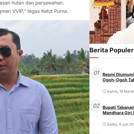
wasan hutan dan persawahan.
men VVIP,” tegas Ketut Purna.
Berita Populer
01
Resmi Diumumk
Ogoh-Ogoh Tab
Kamis, 19 Mare
02
Bupati Tabanan
Mandhara Giri
Sabtu, 4 Juli 2