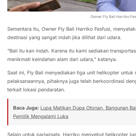
Owner Fly Bali Harriko Fes
Sementara itu, Owner Fly Bali Harriko Fesfusi, menyat
destinasi yang sangat indah jika dilihat dari udara.
“Bali itu kan indah. Karena itu kami sediakan transporta
menikmati keindahan alam dari udara,” katanya.
Saat ini, Fly Bali menyediakan tiga unit helikopter untuk
pelaksanaannya, pihaknya juga telah berkoordinasi den
terkait lokasi pendaratan.
Baca Juga:
Lupa Matikan Dupa Otonan, Bangunan Bal
Pemilik Mengalami Luka
Selain untuk pariwisata, Harriko menyebut helikopter j