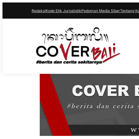
Redaksi
Kode Etik Jurnalistik
Pedoman Media Siber
Tentang K