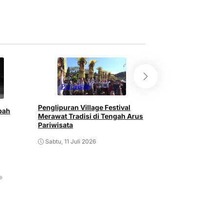
Pariwisata
Pariwisata
Penglipuran Village Festival
bah
Wisatawan Austr
Merawat Tradisi di Tengah Arus
Kunjungan Asing
Pariwisata
pada Semester P
Sabtu, 11 Juli 2026
Rabu, 8 Juli 2026