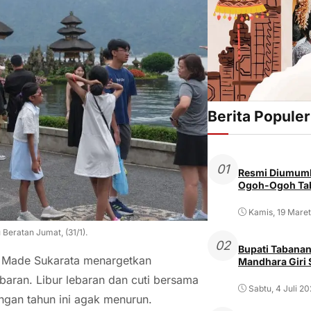
Berita Populer
01
Resmi Diumumk
Ogoh-Ogoh Tab
Kamis, 19 Mare
Beratan Jumat, (31/1).
02
Bupati Tabanan
 Made Sukarata menargetkan
Mandhara Giri
baran. Libur lebaran dan cuti bersama
Sabtu, 4 Juli 2
ngan tahun ini agak menurun.