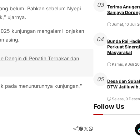
03
Terima Anugera
arang belum. Bahkan sebelum Nyepi
Sanjaya Dorong
,” ujarnya.
Jumat, 10 Juli 
2025 kunjungan mengalami lonjakan
04
an asing.
Bunda Rai Hadir
Perkuat Sinergi
Masyarakat
e Dangin di Penatih Terbakar dan
Kamis, 9 Juli 2
05
Desa dan Subak
pak pada menunurunnya kunjungan,”
DTW Jatiluwih,
Selasa, 9 Dese
Follow Us
Facebook
Twitter
WhatsApp