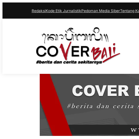
Redaksi
Kode Etik Jurnalistik
Pedoman Media Siber
Tentang K