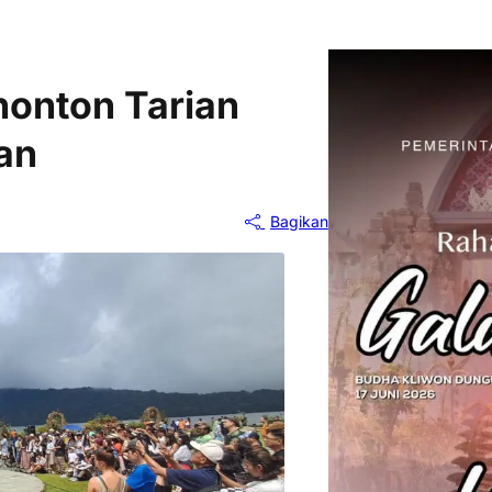
onton Tarian
an
Bagikan