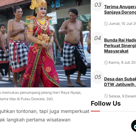
03
Terima Anugera
Sanjaya Dorong
Jumat, 10 Juli 
04
Bunda Rai Hadir
Perkuat Sinergi
Masyarakat
Kamis, 9 Juli 2
05
Desa dan Subak
DTW Jatiluwih,
ses memukau penumpang jelang Hari Raya Nyepi,
Selasa, 9 Dese
ma tiba di Pulau Dewata. (ist)
Follow Us
guhkan tontonan, tapi juga memperkuat
ejak langkah pertama wisatawan