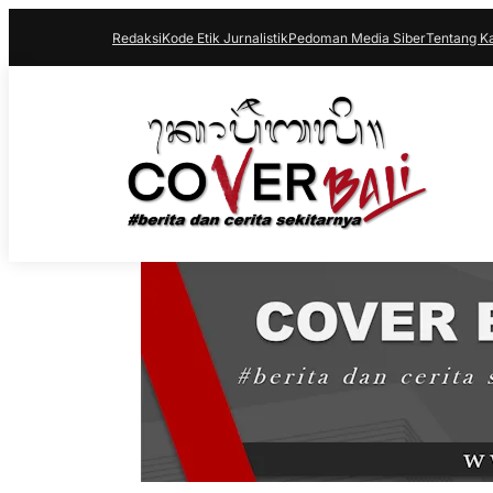
Redaksi
Kode Etik Jurnalistik
Pedoman Media Siber
Tentang K