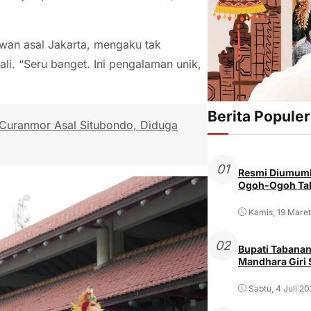
wan asal Jakarta, mengaku tak
i. “Seru banget. Ini pengalaman unik,
Berita Populer
 Curanmor Asal Situbondo, Diduga
01
Resmi Diumumk
Ogoh-Ogoh Tab
Kamis, 19 Mare
02
Bupati Tabanan
Mandhara Giri
Sabtu, 4 Juli 2