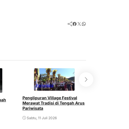
Facebook
Twitter
WhatsApp
Pariwisata
Pariwisata
Penglipuran Village Festival
bah
Wisatawan Austr
Merawat Tradisi di Tengah Arus
Kunjungan Asing
Pariwisata
pada Semester P
Sabtu, 11 Juli 2026
Rabu, 8 Juli 2026