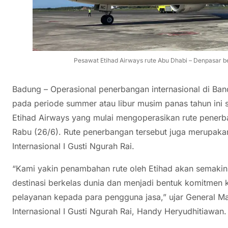
Pesawat Etihad Airways rute Abu Dhabi – Denpasar b
Badung – Operasional penerbangan internasional di Band
pada periode summer atau libur musim panas tahun in
Etihad Airways yang mulai mengoperasikan rute pener
Rabu (26/6). Rute penerbangan tersebut juga merupakan
Internasional I Gusti Ngurah Rai.
“Kami yakin penambahan rute oleh Etihad akan semakin
destinasi berkelas dunia dan menjadi bentuk komitmen 
pelayanan kepada para pengguna jasa,” ujar General M
Internasional I Gusti Ngurah Rai, Handy Heryudhitiawan.