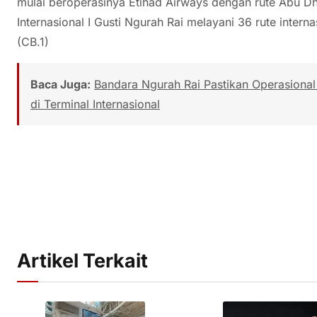
mulai beroperasinya Etihad Airways dengan rute Abu Dh
Internasional I Gusti Ngurah Rai melayani 36 rute intern
(CB.1)
Baca Juga:
Bandara Ngurah Rai Pastikan Operasiona
di Terminal Internasional
Artikel Terkait