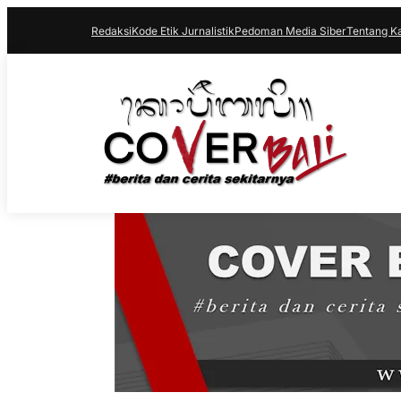
Redaksi
Kode Etik Jurnalistik
Pedoman Media Siber
Tentang K