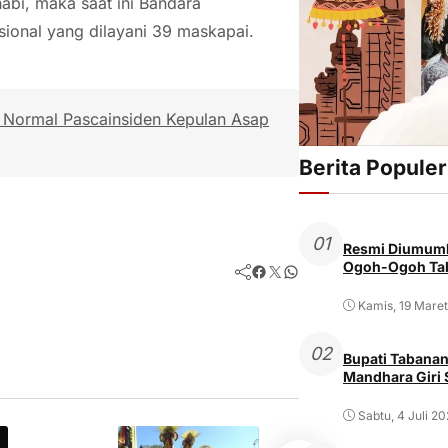
abi, maka saat ini Bandara
asional yang dilayani 39 maskapai.
l Normal Pascainsiden Kepulan Asap
Berita Populer
01
Resmi Diumumk
Ogoh-Ogoh Tab
Facebook
Twitter
WhatsApp
Kamis, 19 Mare
02
Bupati Tabanan
Mandhara Giri
Sabtu, 4 Juli 2