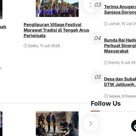
03
Terima Anugera
Pariwisata
Sanjaya Dorong
Pariwisata
Jumat, 10 Juli 
Penglipuran Village Festival
bah
Wisatawan Austr
Merawat Tradisi di Tengah Arus
Kunjungan Asing
Pariwisata
04
Bunda Rai Hadir
pada Semester P
Perkuat Sinergi
Sabtu, 11 Juli 2026
Masyarakat
Rabu, 8 Juli 2026
Kamis, 9 Juli 2
05
Desa dan Subak
DTW Jatiluwih,
Selasa, 9 Dese
Follow Us