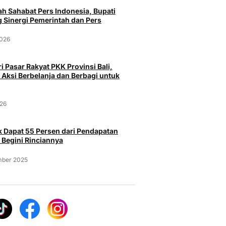
h Sahabat Pers Indonesia, Bupati
 Sinergi Pemerintah dan Pers
Pariwisata
Pa
2026
alia Dominasi
Imigrasi Bali Deportasi 342
Bandara I
 ke Indonesia
WNA, Pelanggaran Didominasi
Kenalkan
i Pasar Rakyat PKK Provinsi Bali,
ertama 2026
Overstay dan Penyalahgunaan
kepada S
 Aksi Berbelanja dan Berbagi untuk
Izin Tinggal
Edu Tour
Senin, 6 Juli 2026
Jumat, 2
026
 Dapat 55 Persen dari Pendapatan
 Begini Rinciannya
mber 2025
Pa