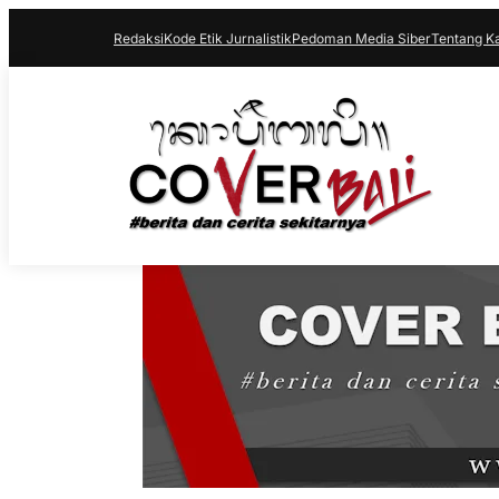
Redaksi
Kode Etik Jurnalistik
Pedoman Media Siber
Tentang K