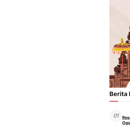
Berita
01
Res
Ogo