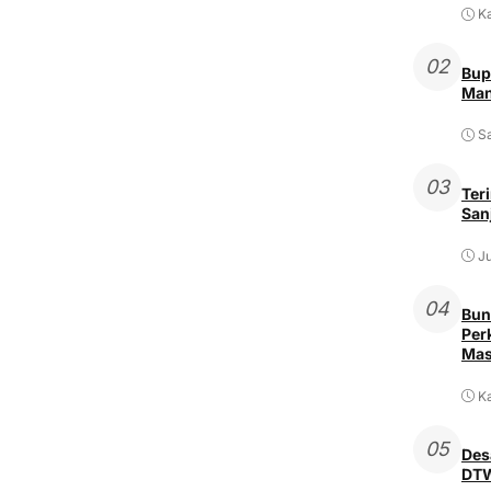
K
02
Bup
Man
Sa
03
Ter
San
Ju
04
Bun
Per
Mas
Ka
05
Des
DTW