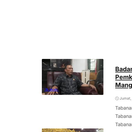
Bada
Pemk
Mang
Ekonomi
Jumat,
Tabana
Tabana
Tabanan