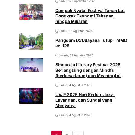
Rabu, 17 September 2025
Otomatis untuk Kelompok
Budidaya Ikan Windu Karya Mesari
Dampak Nyata! Festival Tanah Lot
di Danau Batur
Dongkrak Ekonomi Tabanan
Ekonomi
hingga Miliaran
Rabu, 27 Agustus 2025
Pangdam IX/Udayana Tutup TMMD
ke-125
Peristiwa
Kamis, 21 Agustus 2025
Singaraja Literary Festival 2025
Budaya
Berlangsung dengan Mindful
(berkesadaran) dan Meaningful
(bermakna)
Senin, 4 Agustus 2025
UVJF 2025 Hari Kedua, Jazz,
Layangan, dan Sungai yang
Budaya
Menyanyi
Senin, 4 Agustus 2025