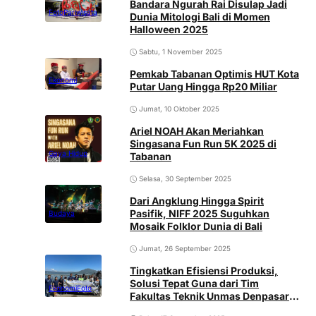
Bandara Ngurah Rai Disulap Jadi
Foto
Pariwisata
Dunia Mitologi Bali di Momen
Halloween 2025
Sabtu, 1 November 2025
Pemkab Tabanan Optimis HUT Kota
Ekonomi
Putar Uang Hingga Rp20 Miliar
Jumat, 10 Oktober 2025
Ariel NOAH Akan Meriahkan
Singasana Fun Run 5K 2025 di
Gaya Hidup
Tabanan
Selasa, 30 September 2025
Dari Angklung Hingga Spirit
Pasifik, NIFF 2025 Suguhkan
Budaya
Mosaik Folklor Dunia di Bali
Jumat, 26 September 2025
Tingkatkan Efisiensi Produksi,
Solusi Tepat Guna dari Tim
Ekonomi
Foto
Fakultas Teknik Unmas Denpasar
Kenalkan Alat Pemberi Pakan