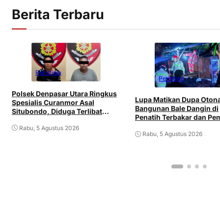
Berita Terbaru
Peristiwa
Peristiwa
Polsek Denpasar Utara Ringkus
Lupa Matikan Dupa Oton
Spesialis Curanmor Asal
Bangunan Bale Dangin di
Situbondo, Diduga Terlibat
Penatih Terbakar dan Pem
Jaringan Antarpulau
Mengalami Luka
Rabu, 5 Agustus 2026
Rabu, 5 Agustus 2026