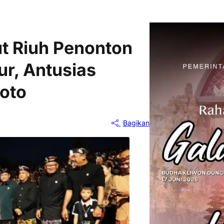
t Riuh Penonton
r, Antusias
Foto
Bagikan