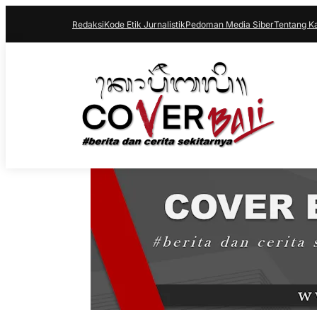
Redaksi
Kode Etik Jurnalistik
Pedoman Media Siber
Tentang K