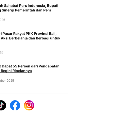
h Sahabat Pers Indonesia, Bupati
 Sinergi Pemerintah dan Pers
2026
i Pasar Rakyat PKK Provinsi Bali,
Pa
 Aksi Berbelanja dan Berbagi untuk
Peristiwa
Bandara 
Operasio
026
Curi Burung Murai Batu Rp 25
pasar Serang
Ancaman
Juta milik Majikan, Pria Asal
a Menggunakan
Probolinggo Ditangkap Polisi
Selasa, 
 Dapat 55 Persen dari Pendapatan
 Begini Rinciannya
Selasa, 4 Agustus 2026
026
mber 2025