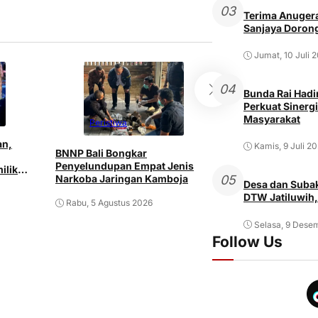
03
Terima Anugera
Sanjaya Dorong
Jumat, 10 Juli 
04
Bunda Rai Hadir
Perkuat Sinergi
Masyarakat
Peristiwa
Peristiwa
an,
Kamis, 9 Juli 2
BNNP Bali Bongkar
Pria ODGJ di Den
Penyelundupan Empat Jenis
ilik
Istri dan Mertu
05
Narkoba Jaringan Kamboja
Senjata Tajam
Desa dan Subak
DTW Jatiluwih,
Rabu, 5 Agustus 2026
Rabu, 5 Agustus 2
Selasa, 9 Dese
Follow Us