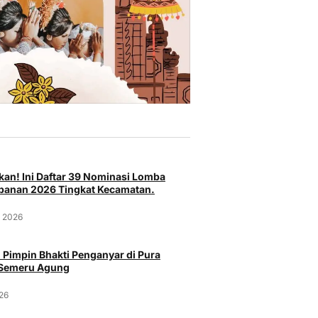
Budaya
Bu
an! Ini Daftar 39 Nominasi Lomba
Hadirkan Kekayaan Tradisi dan
Bupati S
Bupati
anan 2026 Tingkat Kecamatan.
Spirit Agraris, Tabanan
II Tahun
kan Ucapan
Semarakkan Peed Aya PKB
Pelestari
a Galungan dan
t 2026
XLVIII Tahun 2026
Penguata
Minggu, 14 Juni 2026
Rabu, 3 
6
 Pimpin Bhakti Penganyar di Pura
 Semeru Agung
026