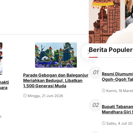
Berita Populer
Budaya
Foto
Budaya
01
Resmi Diumumk
Parade Gebogan dan Baleganjur
Bupati dan Wakil 
Ogoh-Ogoh Tab
Meriahkan Bedugul, Libatkan
hakti
Tabanan Sampai
1.500 Generasi Muda
hara
Selamat Hari Ray
Kamis, 19 Mare
Kuningan 2026
Minggu, 21 Juni 2026
Senin, 15 Juni 202
02
Bupati Tabanan
Mandhara Giri
Sabtu, 4 Juli 2