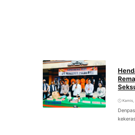
Henda
Remaj
Seksu
Kamis,
Peristiwa
Denpasa
kekeras