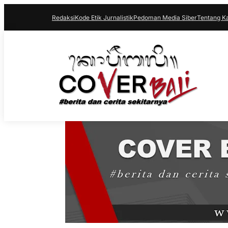
Redaksi
Kode Etik Jurnalistik
Pedoman Media Siber
Tentang K