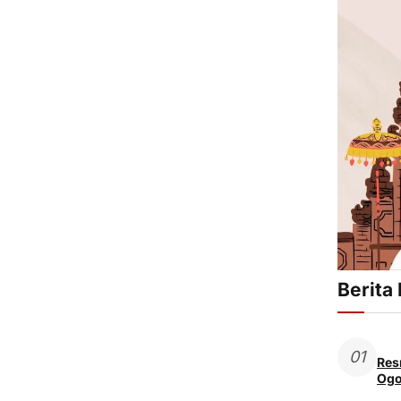
Berita
01
Res
Ogo