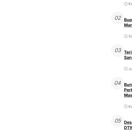
K
02
Bup
Man
Sa
03
Ter
San
Ju
04
Bun
Per
Mas
Ka
05
Des
DTW