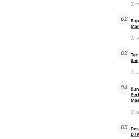
K
02
Bup
Man
Sa
03
Ter
San
Ju
04
Bun
Per
Mas
Ka
05
Des
DTW