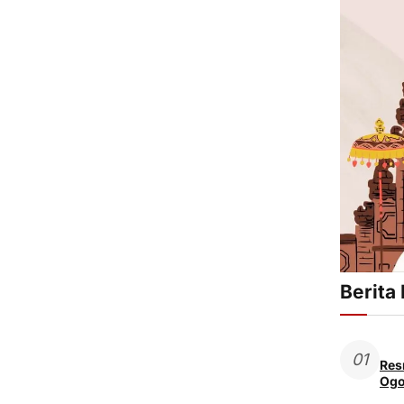
Berita
01
Res
Ogo