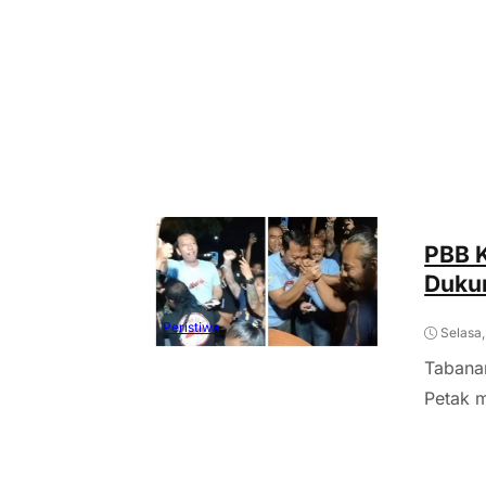
PBB 
Dukun
Peristiwa
Selasa
Tabana
Petak m