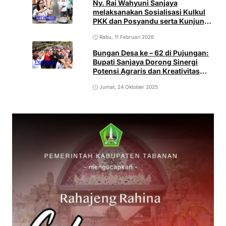
Ny. Rai Wahyuni Sanjaya
melaksanakan Sosialisasi Kulkul
Peristiwa
PKK dan Posyandu serta Kunjungi
Tempat Pengolahan Sampah
Rabu, 11 Februari 2026
Plastik “Bali Harmoni” di
Denbantas
Bungan Desa ke – 62 di Pujungan:
Bupati Sanjaya Dorong Sinergi
Peristiwa
Potensi Agraris dan Kreativitas
Warga
Jumat, 24 Oktober 2025