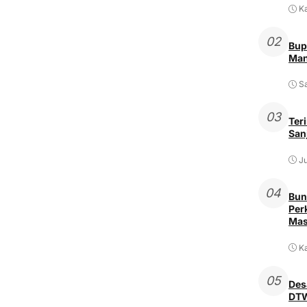
K
02
Bup
Man
Sa
03
Ter
San
Ju
04
Bun
Per
Mas
Ka
05
Des
DTW