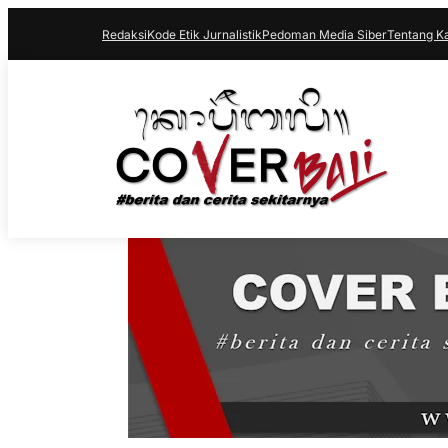
Redaksi
Kode Etik Jurnalistik
Pedoman Media Siber
Tentang K