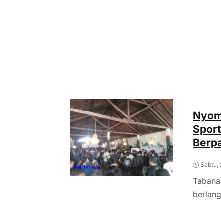
Nyom
Spor
Berpa
Sabtu,
Peristiwa
Tabana
berlang