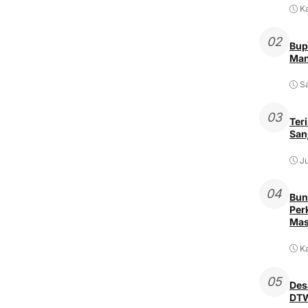
K
02
Bup
Man
Sa
03
Ter
San
Ju
04
Bun
Per
Mas
Ka
05
Des
DTW