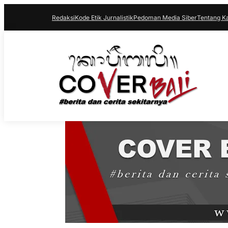
Redaksi
Kode Etik Jurnalistik
Pedoman Media Siber
Tentang K