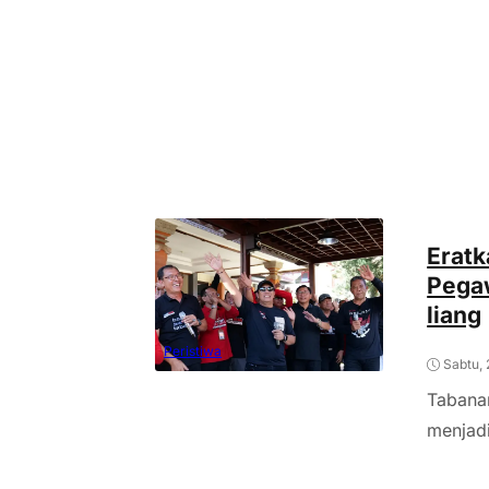
Eratk
Pegaw
liang
Peristiwa
Sabtu, 
Tabanan
menjadi