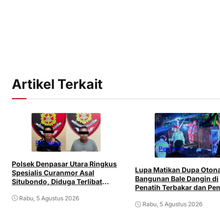
Artikel Terkait
Peristiwa
Peristiwa
Polsek Denpasar Utara Ringkus
Lupa Matikan Dupa Oton
Spesialis Curanmor Asal
Bangunan Bale Dangin di
Situbondo, Diduga Terlibat
Penatih Terbakar dan Pem
Jaringan Antarpulau
Mengalami Luka
Rabu, 5 Agustus 2026
Rabu, 5 Agustus 2026