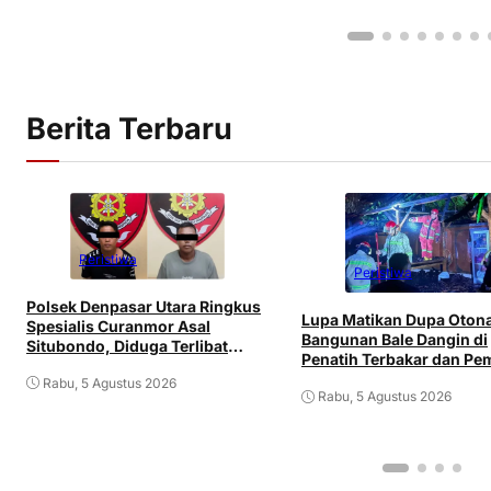
Berita Terbaru
Peristiwa
Peristiwa
Polsek Denpasar Utara Ringkus
Lupa Matikan Dupa Oton
Spesialis Curanmor Asal
Bangunan Bale Dangin di
Situbondo, Diduga Terlibat
Penatih Terbakar dan Pem
Jaringan Antarpulau
Mengalami Luka
Rabu, 5 Agustus 2026
Rabu, 5 Agustus 2026