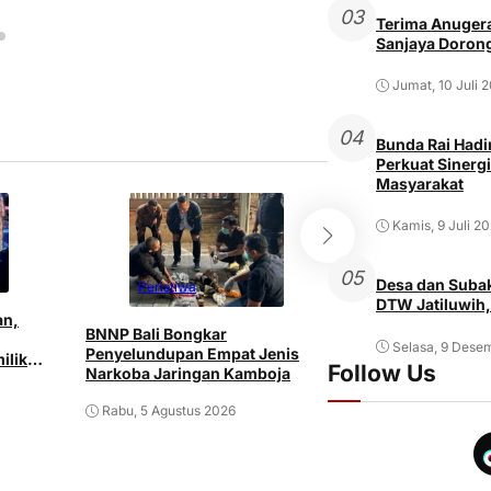
03
Terima Anugera
Sanjaya Dorong
Jumat, 10 Juli 
04
Bunda Rai Hadir
Perkuat Sinergi
Masyarakat
Kamis, 9 Juli 2
05
Desa dan Subak
Peristiwa
Peristiwa
DTW Jatiluwih,
an,
BNNP Bali Bongkar
Pria ODGJ di Den
Selasa, 9 Dese
Penyelundupan Empat Jenis
ilik
Istri dan Mertu
Follow Us
Narkoba Jaringan Kamboja
Senjata Tajam
Rabu, 5 Agustus 2026
Rabu, 5 Agustus 2