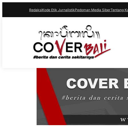
Redaksi
Kode Etik Jurnalistik
Pedoman Media Siber
Tentang K