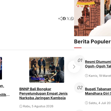
Facebook
Twitter
WhatsApp
Berita Populer
01
Resmi Diumumk
Ogoh-Ogoh Tab
Kamis, 19 Mare
Peristiwa
Peristiwa
an,
02
BNNP Bali Bongkar
Bupati Tabanan
Pria ODGJ di Den
Penyelundupan Empat Jenis
Mandhara Giri
ilik
Istri dan Mertu
Narkoba Jaringan Kamboja
Senjata Tajam
Sabtu, 4 Juli 2
Rabu, 5 Agustus 2026
Rabu, 5 Agustus 2