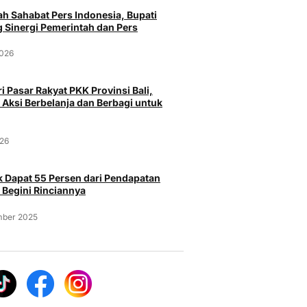
h Sahabat Pers Indonesia, Bupati
 Sinergi Pemerintah dan Pers
2026
i Pasar Rakyat PKK Provinsi Bali,
 Aksi Berbelanja dan Berbagi untuk
026
Pa
 Dapat 55 Persen dari Pendapatan
Peristiwa
Bandara 
 Begini Rinciannya
Operasio
Curi Burung Murai Batu Rp 25
pasar Serang
Ancaman
mber 2025
Juta milik Majikan, Pria Asal
a Menggunakan
Probolinggo Ditangkap Polisi
Selasa, 
Selasa, 4 Agustus 2026
026