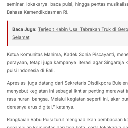
seminar, lokakarya, baca puisi, hingga pentas musikali
Bahasa Kemendikdasmen RI.
Baca Juga:
Terjepit Kabin Usai Tabrakan Truk di Ger
Selamat
Ketua Komunitas Mahima, Kadek Sonia Piscayanti, men
perayaan, tetapi juga kampanye literasi agar Singaraja 
puisi Indonesia di Bali.
Apresiasi juga datang dari Sekretaris Disdikpora Bulele
menyebut kegiatan ini sebagai ikhtiar penting merawat tr
rasa nurani bangsa. Melalui kegiatan seperti ini, akar bud
derasnya arus digital,” katanya.
Rangkaian Rabu Puisi turut menghadirkan pembacaan ka
penampilan komunitas dari tiga kota, serta lokakarya p