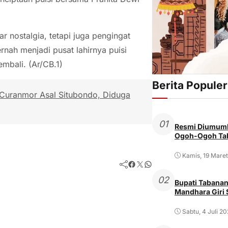
r nostalgia, tetapi juga pengingat
rnah menjadi pusat lahirnya puisi
mbali. (Ar/CB.1)
Berita Populer
 Curanmor Asal Situbondo, Diduga
01
Resmi Diumumk
Ogoh-Ogoh Tab
Kamis, 19 Mare
Facebook
Twitter
WhatsApp
02
Bupati Tabanan
Mandhara Giri
Sabtu, 4 Juli 2