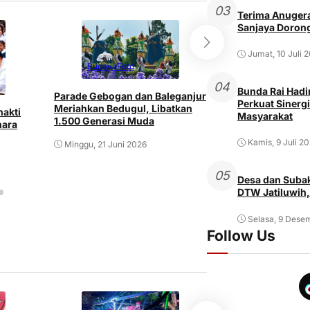
03
Terima Anugera
Sanjaya Dorong
Jumat, 10 Juli 
Budaya
Foto
Budaya
04
Bunda Rai Hadir
Parade Gebogan dan Baleganjur
Perkuat Sinergi
Bupati dan Wakil 
Meriahkan Bedugul, Libatkan
hakti
Masyarakat
Tabanan Sampai
1.500 Generasi Muda
hara
Selamat Hari Ray
Kuningan 2026
Kamis, 9 Juli 2
Minggu, 21 Juni 2026
Senin, 15 Juni 202
05
Desa dan Subak
DTW Jatiluwih,
Selasa, 9 Dese
Follow Us