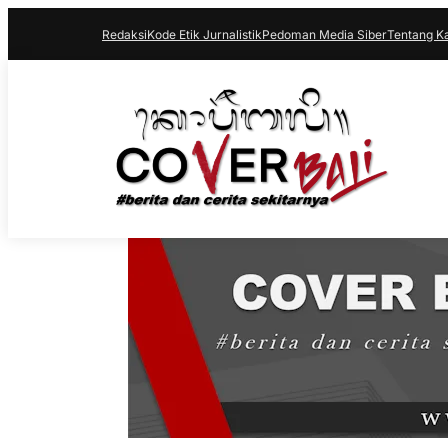
Redaksi
Kode Etik Jurnalistik
Pedoman Media Siber
Tentang K