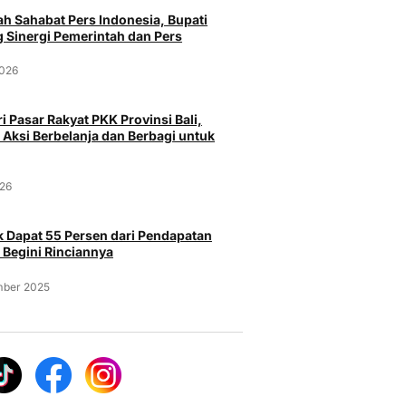
h Sahabat Pers Indonesia, Bupati
 Sinergi Pemerintah dan Pers
2026
Budaya
Bu
i Pasar Rakyat PKK Provinsi Bali,
Hadirkan Kekayaan Tradisi dan
Bupati S
 Aksi Berbelanja dan Berbagi untuk
Bupati
Spirit Agraris, Tabanan
II Tahun
kan Ucapan
Semarakkan Peed Aya PKB
Pelestari
a Galungan dan
XLVIII Tahun 2026
Penguata
026
Minggu, 14 Juni 2026
Rabu, 3 
6
 Dapat 55 Persen dari Pendapatan
 Begini Rinciannya
mber 2025