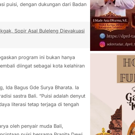
sasi puisi, dengan dukungan dari Badan
okgak, Sopir Asal Buleleng Dievakuasi
egaskan program ini bukan hanya
kembali diingat sebagai kota kelahiran
ng, Ida Bagus Gde Surya Bharata. Ia
adisi sastra Bali. “Puisi adalah denyut
aya literasi tetap terjaga di tengah
rya oleh penyair muda Bali,
enciptaan puisi bersama Pranita Dewi