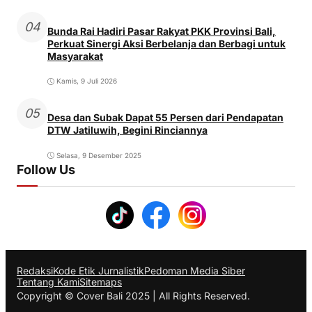
04
Bunda Rai Hadiri Pasar Rakyat PKK Provinsi Bali,
Perkuat Sinergi Aksi Berbelanja dan Berbagi untuk
Masyarakat
Kamis, 9 Juli 2026
05
Desa dan Subak Dapat 55 Persen dari Pendapatan
DTW Jatiluwih, Begini Rinciannya
Selasa, 9 Desember 2025
Follow Us
Redaksi
Kode Etik Jurnalistik
Pedoman Media Siber
Tentang Kami
Sitemaps
Copyright © Cover Bali 2025 | All Rights Reserved.