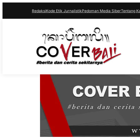
Redaksi
Kode Etik Jurnalistik
Pedoman Media Siber
Tentang K