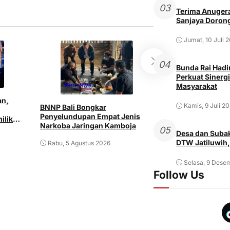
03
Terima Anugera
Sanjaya Dorong
Jumat, 10 Juli 
04
Bunda Rai Hadir
Perkuat Sinergi
Peristiwa
Masyarakat
Peristiwa
an,
Kamis, 9 Juli 2
BNNP Bali Bongkar
Pria ODGJ di Den
Penyelundupan Empat Jenis
ilik
Istri dan Mertu
Narkoba Jaringan Kamboja
Senjata Tajam
05
Desa dan Subak
DTW Jatiluwih,
Rabu, 5 Agustus 2026
Rabu, 5 Agustus 2
Selasa, 9 Dese
Follow Us