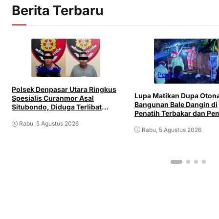
Berita Terbaru
Peristiwa
Peristiwa
Polsek Denpasar Utara Ringkus
Lupa Matikan Dupa Oton
Spesialis Curanmor Asal
Bangunan Bale Dangin di
Situbondo, Diduga Terlibat
Penatih Terbakar dan Pem
Jaringan Antarpulau
Mengalami Luka
Rabu, 5 Agustus 2026
Rabu, 5 Agustus 2026