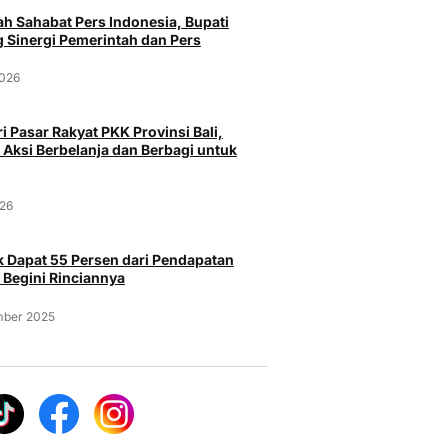
h Sahabat Pers Indonesia, Bupati
 Sinergi Pemerintah dan Pers
2026
i Pasar Rakyat PKK Provinsi Bali,
Pa
 Aksi Berbelanja dan Berbagi untuk
Peristiwa
Bandara 
Operasio
Curi Burung Murai Batu Rp 25
026
pasar Serang
Ancaman
Juta milik Majikan, Pria Asal
a Menggunakan
Probolinggo Ditangkap Polisi
Selasa, 
 Dapat 55 Persen dari Pendapatan
Selasa, 4 Agustus 2026
 Begini Rinciannya
026
mber 2025