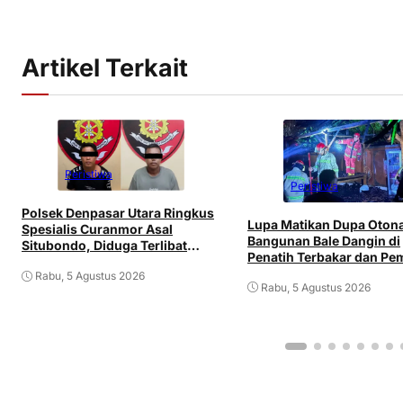
Artikel Terkait
Peristiwa
Peristiwa
Polsek Denpasar Utara Ringkus
Lupa Matikan Dupa Oton
Spesialis Curanmor Asal
Bangunan Bale Dangin di
Situbondo, Diduga Terlibat
Penatih Terbakar dan Pem
Jaringan Antarpulau
Mengalami Luka
Rabu, 5 Agustus 2026
Rabu, 5 Agustus 2026