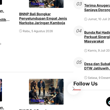
03
Peristiwa
Peristiwa
Terima Anugera
Sanjaya Dorong
an,
BNNP Bali Bongkar
Pria ODGJ di Den
Penyelundupan Empat Jenis
Jumat, 10 Juli 
ilik
Istri dan Mertu
Narkoba Jaringan Kamboja
Senjata Tajam
04
Rabu, 5 Agustus 2026
Bunda Rai Hadir
Rabu, 5 Agustus 2
Perkuat Sinergi
Masyarakat
Kamis, 9 Juli 2
05
Desa dan Subak
DTW Jatiluwih,
Selasa, 9 Dese
Follow Us
Peristiwa
Peristiwa
an,