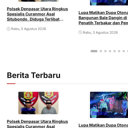
Peristiwa
Polsek Denpasar Utara Ringkus
Lupa Matikan Dupa Oton
Spesialis Curanmor Asal
Bangunan Bale Dangin di
Situbondo, Diduga Terlibat
Penatih Terbakar dan Pem
Jaringan Antarpulau
Mengalami Luka
Rabu, 5 Agustus 2026
Rabu, 5 Agustus 2026
Berita Terbaru
Peristiwa
Peristiwa
Polsek Denpasar Utara Ringkus
Lupa Matikan Dupa Oton
Spesialis Curanmor Asal