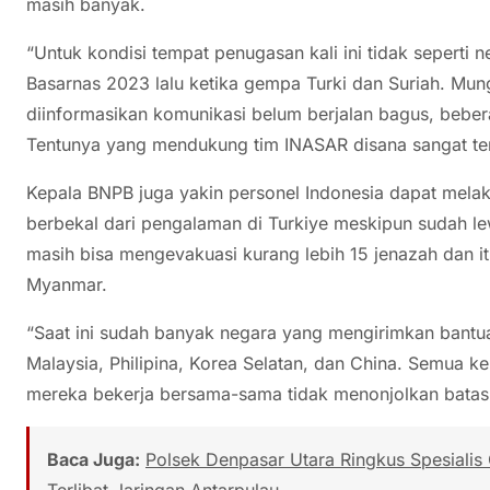
masih banyak.
“Untuk kondisi tempat penugasan kali ini tidak seperti n
Basarnas 2023 lalu ketika gempa Turki dan Suriah. Mungk
diinformasikan komunikasi belum berjalan bagus, beber
Tentunya yang mendukung tim INASAR disana sangat ter
Kepala BNPB juga yakin personel Indonesia dapat mela
berbekal dari pengalaman di Turkiye meskipun sudah l
masih bisa mengevakuasi kurang lebih 15 jenazah dan it
Myanmar.
“Saat ini sudah banyak negara yang mengirimkan bantua
Malaysia, Philipina, Korea Selatan, dan China. Semua 
mereka bekerja bersama-sama tidak menonjolkan batas
Baca Juga:
Polsek Denpasar Utara Ringkus Spesialis
Terlibat Jaringan Antarpulau