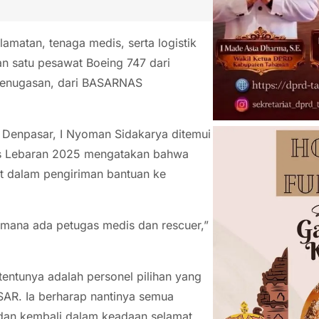
amatan, tenaga medis, serta logistik
n satu pesawat Boeing 747 dari
penugasan, dari BASARNAS
 Denpasar, I Nyoman Sidakarya ditemui
s Lebaran 2025 mengatakan bahwa
at dalam pengiriman bantuan ke
dimana ada petugas medis dan rescuer,”
entunya adalah personel pilihan yang
NASAR. Ia berharap nantinya semua
dan kembali dalam keadaan selamat.