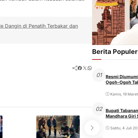
e Dangin di Penatih Terbakar dan
Berita Populer
Facebook
Twitter
WhatsApp
01
Resmi Diumumk
Ogoh-Ogoh Tab
Kamis, 19 Mare
02
Bupati Tabanan
Mandhara Giri
Sabtu, 4 Juli 2