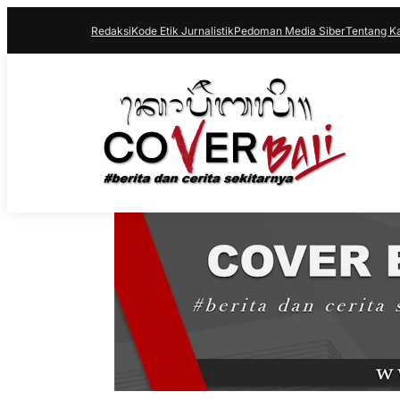
Redaksi
Kode Etik Jurnalistik
Pedoman Media Siber
Tentang K