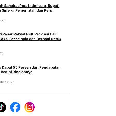
Peristiwa
Pe
h Sahabat Pers Indonesia, Bupati
 Sinergi Pemerintah dan Pers
Curi Burung Murai Batu Rp 25
Polresta
pasar Serang
Juta milik Majikan, Pria Asal
Kasus Na
2026
a Menggunakan
Probolinggo Ditangkap Polisi
Senjata A
Gun
Selasa, 4 Agustus 2026
Selasa, 
i Pasar Rakyat PKK Provinsi Bali,
026
 Aksi Berbelanja dan Berbagi untuk
026
 Dapat 55 Persen dari Pendapatan
 Begini Rinciannya
mber 2025
Pa
Peristiwa
Bandara 
Operasio
Curi Burung Murai Batu Rp 25