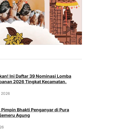
an! Ini Daftar 39 Nominasi Lomba
anan 2026 Tingkat Kecamatan.
t 2026
 Pimpin Bhakti Penganyar di Pura
 Semeru Agung
Peristiwa
Pe
026
Curi Burung Murai Batu Rp 25
Polresta
pasar Serang