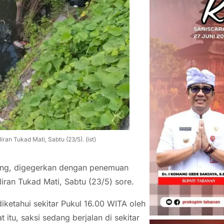
n Tukad Mati, Sabtu (23/5). (ist)
ung, digegerkan dengan penemuan
an Tukad Mati, Sabtu (23/5) sore.
iketahui sekitar Pukul 16.00 WITA oleh
itu, saksi sedang berjalan di sekitar