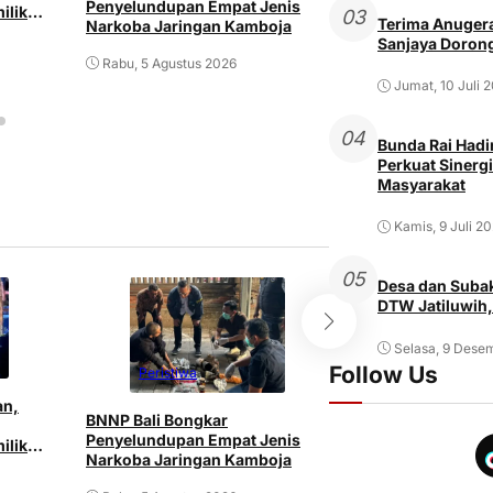
Penyelundupan Empat Jenis
ilik
Istri dan Mertu
03
Terima Anugera
Narkoba Jaringan Kamboja
Senjata Tajam
Sanjaya Dorong
Rabu, 5 Agustus 2026
Rabu, 5 Agustus 2
Jumat, 10 Juli 
04
Bunda Rai Hadir
Perkuat Sinergi
Masyarakat
Kamis, 9 Juli 2
05
Desa dan Subak
DTW Jatiluwih,
Selasa, 9 Dese
Follow Us
Peristiwa
Peristiwa
an,
BNNP Bali Bongkar
Pria ODGJ di Den
Penyelundupan Empat Jenis
ilik
Istri dan Mertu
Narkoba Jaringan Kamboja
Senjata Tajam