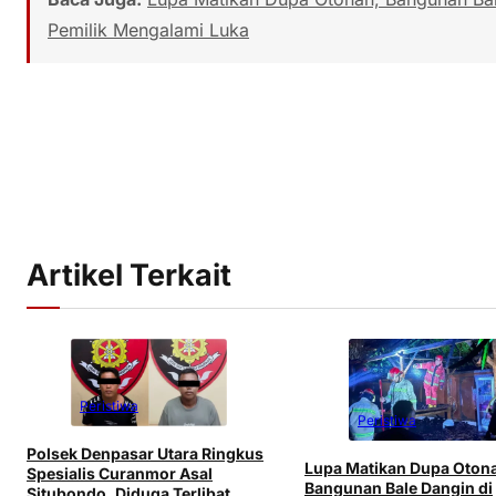
Pemilik Mengalami Luka
Artikel Terkait
Peristiwa
Peristiwa
Polsek Denpasar Utara Ringkus
Lupa Matikan Dupa Oton
Spesialis Curanmor Asal
Bangunan Bale Dangin di
Situbondo, Diduga Terlibat