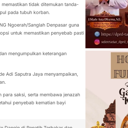
ga memastikan tidak ditemukan tanda-
pul pada tubuh korban.
IGNG Ngoerah/Sanglah Denpasar guna
utopsi untuk memastikan penyebab pasti
an dan mengumpulkan keterangan
ede Adi Saputra Jaya menyampaikan,
an.
n para saksi, serta membawa jenazah
etahui penyebab kematian bayi
e Dangin di Penatih Terbakar dan