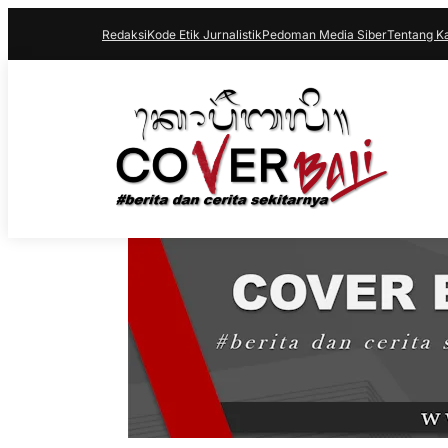
Redaksi
Kode Etik Jurnalistik
Pedoman Media Siber
Tentang K