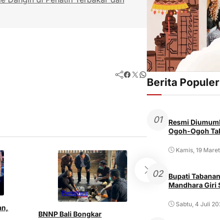
Facebook
Twitter
WhatsApp
Berita Populer
01
Resmi Diumumk
Ogoh-Ogoh Tab
Kamis, 19 Mare
02
Bupati Tabanan
Mandhara Giri
Peristiwa
Peristiwa
Sabtu, 4 Juli 2
an,
BNNP Bali Bongkar
Pria ODGJ di Den