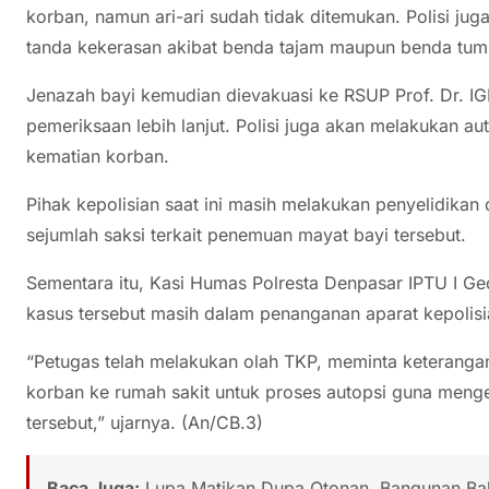
korban, namun ari-ari sudah tidak ditemukan. Polisi ju
tanda kekerasan akibat benda tajam maupun benda tum
Jenazah bayi kemudian dievakuasi ke RSUP Prof. Dr. 
pemeriksaan lebih lanjut. Polisi juga akan melakukan a
kematian korban.
Pihak kepolisian saat ini masih melakukan penyelidik
sejumlah saksi terkait penemuan mayat bayi tersebut.
Sementara itu, Kasi Humas Polresta Denpasar IPTU I G
kasus tersebut masih dalam penanganan aparat kepolisi
“Petugas telah melakukan olah TKP, meminta keteranga
korban ke rumah sakit untuk proses autopsi guna meng
tersebut,” ujarnya. (An/CB.3)
Baca Juga:
Lupa Matikan Dupa Otonan, Bangunan Bal