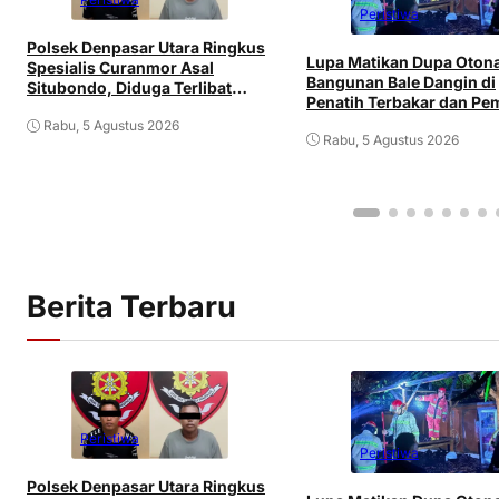
Peristiwa
Polsek Denpasar Utara Ringkus
Lupa Matikan Dupa Oton
Spesialis Curanmor Asal
Bangunan Bale Dangin di
Situbondo, Diduga Terlibat
Penatih Terbakar dan Pem
Jaringan Antarpulau
Mengalami Luka
Rabu, 5 Agustus 2026
Rabu, 5 Agustus 2026
Berita Terbaru
Peristiwa
Peristiwa
Polsek Denpasar Utara Ringkus