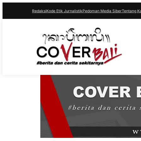
Redaksi
Kode Etik Jurnalistik
Pedoman Media Siber
Tentang K