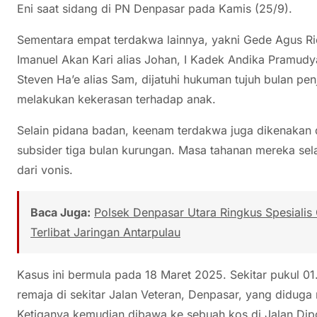
Eni saat sidang di PN Denpasar pada Kamis (25/9).
Sementara empat terdakwa lainnya, yakni Gede Agus R
Imanuel Akan Kari alias Johan, I Kadek Andika Pramudy
Steven Ha’e alias Sam, dijatuhi hukuman tujuh bulan penj
melakukan kekerasan terhadap anak.
Selain pidana badan, keenam terdakwa juga dikenakan 
subsider tiga bulan kurungan. Masa tahanan mereka se
dari vonis.
Baca Juga:
Polsek Denpasar Utara Ringkus Spesialis
Terlibat Jaringan Antarpulau
Kasus ini bermula pada 18 Maret 2025. Sekitar pukul 01
remaja di sekitar Jalan Veteran, Denpasar, yang diduga 
Ketiganya kemudian dibawa ke sebuah kos di Jalan Di