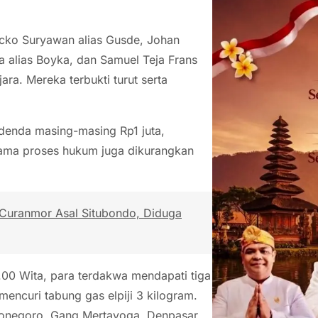
icko Suryawan alias Gusde, Johan
a alias Boyka, dan Samuel Teja Frans
ara. Mereka terbukti turut serta
denda masing-masing Rp1 juta,
lama proses hukum juga dikurangkan
 Curanmor Asal Situbondo, Diduga
.00 Wita, para terdakwa mendapati tiga
mencuri tabung gas elpiji 3 kilogram.
ponegoro, Gang Mertayoga, Denpasar