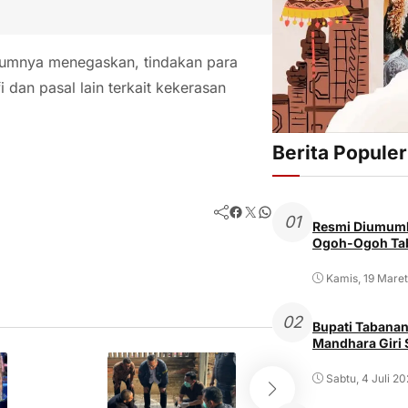
umnya menegaskan, tindakan para
 dan pasal lain terkait kekerasan
Berita Populer
Facebook
Twitter
WhatsApp
01
Resmi Diumumk
Ogoh-Ogoh Tab
Kamis, 19 Mare
02
Bupati Tabanan
Mandhara Giri
Sabtu, 4 Juli 2