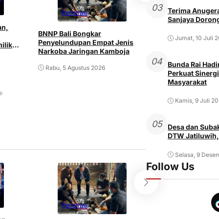
03
Terima Anugera
Peristiwa
Peristiwa
Sanjaya Dorong
an,
BNNP Bali Bongkar
Pria ODGJ di Den
Jumat, 10 Juli 
Penyelundupan Empat Jenis
ilik
Istri dan Mertu
Narkoba Jaringan Kamboja
Senjata Tajam
04
Bunda Rai Hadir
Rabu, 5 Agustus 2026
Rabu, 5 Agustus 2
Perkuat Sinergi
Masyarakat
Kamis, 9 Juli 2
05
Desa dan Subak
DTW Jatiluwih,
Selasa, 9 Dese
Follow Us
Peristiwa
Peristiwa