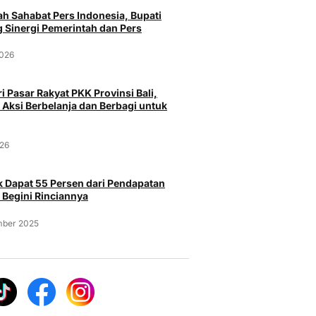
h Sahabat Pers Indonesia, Bupati
Peristiwa
Pe
 Sinergi Pemerintah dan Pers
Curi Burung Murai Batu Rp 25
Polresta
pasar Serang
2026
Juta milik Majikan, Pria Asal
Kasus Na
a Menggunakan
Probolinggo Ditangkap Polisi
Senjata A
Gun
i Pasar Rakyat PKK Provinsi Bali,
Selasa, 4 Agustus 2026
Selasa, 
026
 Aksi Berbelanja dan Berbagi untuk
026
 Dapat 55 Persen dari Pendapatan
 Begini Rinciannya
mber 2025
Pa
Peristiwa
Bandara 