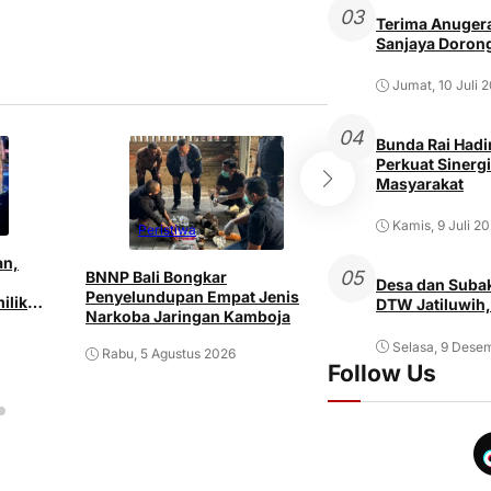
03
Terima Anugera
Sanjaya Dorong
Jumat, 10 Juli 
04
Bunda Rai Hadir
Perkuat Sinergi
Masyarakat
Kamis, 9 Juli 2
Peristiwa
Peristiwa
an,
05
BNNP Bali Bongkar
Pria ODGJ di Den
Desa dan Subak
Penyelundupan Empat Jenis
ilik
Istri dan Mertu
DTW Jatiluwih,
Narkoba Jaringan Kamboja
Senjata Tajam
Selasa, 9 Dese
Rabu, 5 Agustus 2026
Rabu, 5 Agustus 2
Follow Us