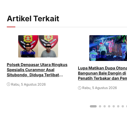
Artikel Terkait
Peristiwa
Peristiwa
Polsek Denpasar Utara Ringkus
Lupa Matikan Dupa Oton
Spesialis Curanmor Asal
Bangunan Bale Dangin di
Situbondo, Diduga Terlibat
Penatih Terbakar dan Pem
Jaringan Antarpulau
Mengalami Luka
Rabu, 5 Agustus 2026
Rabu, 5 Agustus 2026