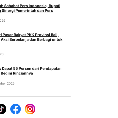
h Sahabat Pers Indonesia, Bupati
 Sinergi Pemerintah dan Pers
2026
i Pasar Rakyat PKK Provinsi Bali,
 Aksi Berbelanja dan Berbagi untuk
026
Peristiwa
Pe
Curi Burung Murai Batu Rp 25
Polresta
pasar Serang
 Dapat 55 Persen dari Pendapatan
Juta milik Majikan, Pria Asal
Kasus Na
a Menggunakan
 Begini Rinciannya
Probolinggo Ditangkap Polisi
Senjata A
Gun
mber 2025
Selasa, 4 Agustus 2026
Selasa, 
026