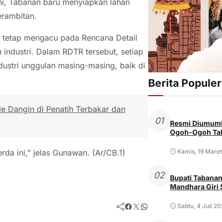
ni, Tabanan baru menyiapkan lahan
erambitan.
 tetap mengacu pada Rencana Detail
industri. Dalam RDTR tersebut, setiap
stri unggulan masing-masing, baik di
Berita Populer
e Dangin di Penatih Terbakar dan
01
Resmi Diumumk
Ogoh-Ogoh Tab
Kamis, 19 Mare
da ini,” jelas Gunawan. (Ar/CB.1)
02
Bupati Tabanan
Mandhara Giri
Facebook
Twitter
WhatsApp
Sabtu, 4 Juli 2