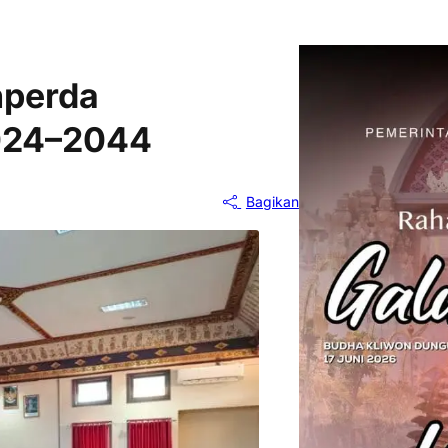
nperda
024–2044
Bagikan