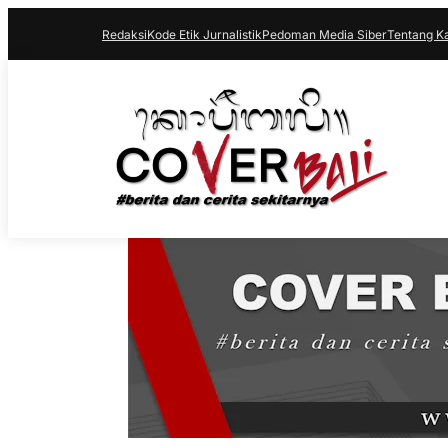
Redaksi
Kode Etik Jurnalistik
Pedoman Media Siber
Tentang K