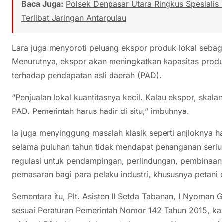
Baca Juga:
Polsek Denpasar Utara Ringkus Spesialis
Terlibat Jaringan Antarpulau
Lara juga menyoroti peluang ekspor produk lokal sebaga
Menurutnya, ekspor akan meningkatkan kapasitas produk
terhadap pendapatan asli daerah (PAD).
“Penjualan lokal kuantitasnya kecil. Kalau ekspor, skal
PAD. Pemerintah harus hadir di situ,” imbuhnya.
Ia juga menyinggung masalah klasik seperti anjloknya h
selama puluhan tahun tidak mendapat penanganan serius.
regulasi untuk pendampingan, perlindungan, pembinaa
pemasaran bagi para pelaku industri, khususnya petan
Sementara itu, Plt. Asisten II Setda Tabanan, I Nyo
sesuai Peraturan Pemerintah Nomor 142 Tahun 2015, kaw