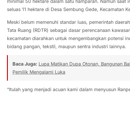
minimal 50 hektare dalam satu hamparan. Namun saat i
seluas 11 hektare di Desa Sembung Gede, Kecamatan K
Meski belum memenuhi standar luas, pemerintah daerah
Tata Ruang (RDTR) sebagai dasar perencanaan kawasan 
kecamatan diarahkan untuk mengembangkan potensi indu
bidang pangan, tekstil, maupun sentra industri lainnya.
Baca Juga:
Lupa Matikan Dupa Otonan, Bangunan Bal
Pemilik Mengalami Luka
“Itulah yang menjadi acuan kami dalam menyusun Ranper