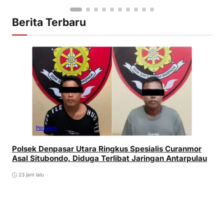
Berita Terbaru
Peristiwa
Polsek Denpasar Utara Ringkus Spesialis Curanmor
Asal Situbondo, Diduga Terlibat Jaringan Antarpulau
23 jam lalu